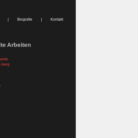
|
Biografie
|
Kontakt
e Arbeiten
Seele
X-berg
n